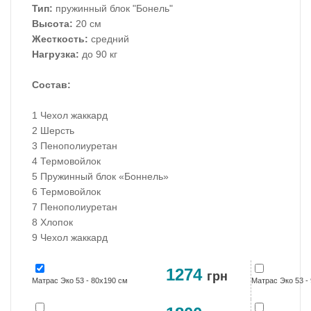
Тип:
пружинный блок "Бонель"
Высота:
20 см
Жесткость:
средний
Нагрузка:
до 90 кг
Состав:
1 Чехол жаккард
2 Шерсть
3 Пенополиуретан
4 Термовойлок
5 Пружинный блок «Боннель»
6 Термовойлок
7 Пенополиуретан
8 Хлопок
9 Чехол жаккард
1274
грн
Матрас Эко 53 - 80х190 см
Матрас Эко 53 -