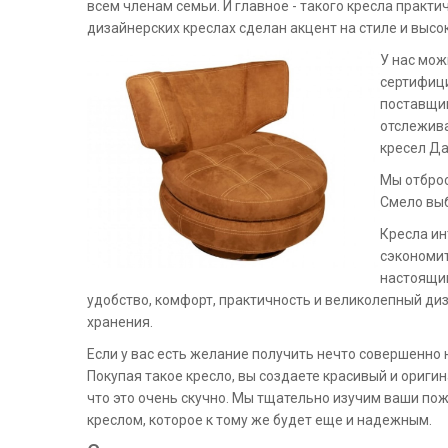
всем членам семьи. И главное - такого кресла практи
дизайнерских креслах сделан акцент на стиле и высо
У нас мож
сертифици
поставщик
отслежива
кресел Да
Мы отброс
Смело выб
Кресла ин
сэкономит
настоящим
удобство, комфорт, практичность и великолепный ди
хранения.
Если у вас есть желание получить нечто совершенно
Покупая такое кресло, вы создаете красивый и оригин
что это очень скучно. Мы тщательно изучим ваши по
креслом, которое к тому же будет еще и надежным.