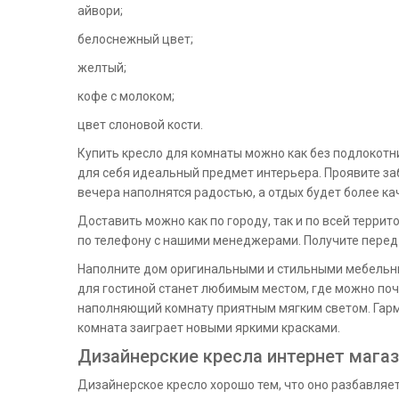
айвори;
белоснежный цвет;
желтый;
кофе с молоком;
цвет слоновой кости.
Купить кресло для комнаты можно как без подлокотни
для себя идеальный предмет интерьера. Проявите забо
вечера наполнятся радостью, а отдых будет более к
Доставить можно как по городу, так и по всей терри
по телефону с нашими менеджерами. Получите пере
Наполните дом оригинальными и стильными мебельны
для гостиной станет любимым местом, где можно поч
наполняющий комнату приятным мягким светом. Гармо
комната заиграет новыми яркими красками.
Дизайнерские кресла интернет мага
Дизайнерское кресло хорошо тем, что оно разбавля