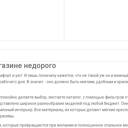
газине недорого
орт и уют. И лишь поначалу кажется, что не такой уж он и важный
рабочего дня. А значит - оно должно быть мягким, удобным и крас
 спокойно делаете выбор, листаете каталог, с помощью фильтров 
дставлено широкое разнообразие моделей под любой бюджет. Он
еменный интерьер. Все материалы, из которых делают мягкие кресл
красивы.
ии, которые превращаются при желании в полноценное спальное ме