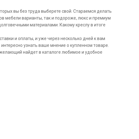
торых вы без труда выберете свой. Стараемся делать
ов мебели варианты, так и подороже, люкс и премиум
долговечными материалами. Какому креслу в итоге
ставки и оплаты, и уже через несколько дней к вам
м интересно узнать ваше мнение о купленном товаре.
й желающий найдет в каталоге любимое и удобное