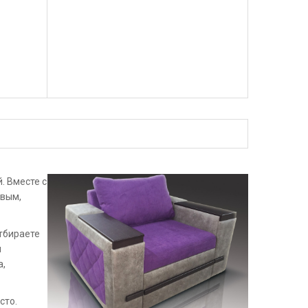
. Вместе с
ивым,
отбираете
и
а,
сто.