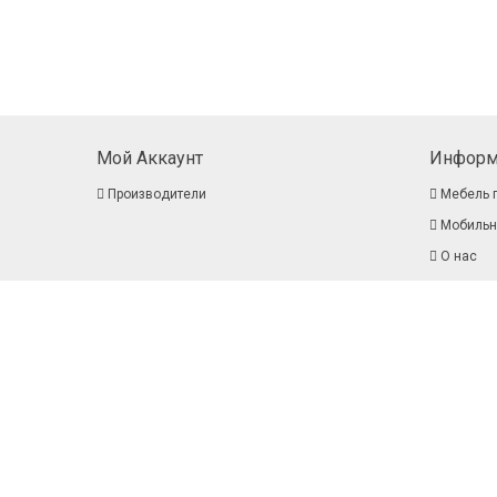
Мой Аккаунт
Информ
Производители
Мебель 
Мобильн
О нас
Ткани
Доставка
Типы тк
Контакт
Партнер
Создание интернет магазина spekter.site