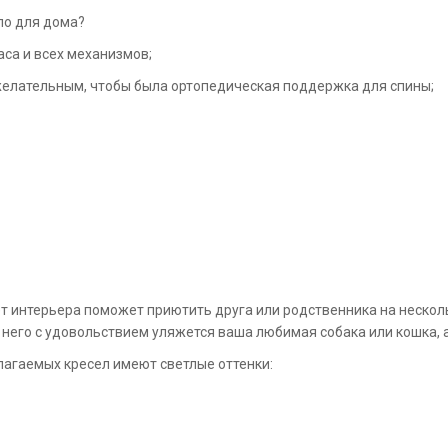
сло для дома?
аса и всех механизмов;
желательным, чтобы была ортопедическая поддержка для спины;
т интерьера поможет приютить друга или родственника на нескольк
а него с удовольствием уляжется ваша любимая собака или кошка,
лагаемых кресел имеют светлые оттенки: