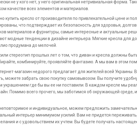
чески не у кого нет, у него оригинальная нетривиальная форма. Та
ком качестве всех элементов и материалов.
но купить кресло от производителя по привлекательной цене и пол
рованы, что подтверждает их безопасность для здоровья, долгов
ов материалов и фурнитуры, самые интересные и актуальные реш
ют модные тенденции в дизайне интерьера. Мягкие кресла для до
лио продумана до мелочей.
или стереотип прошлых лет о том, что диван и кресла должны быт
ирайте, комбинируйте, проявляйте фантазию. А мы вам в этом по
тернет-магазин недорого предлагает для жителей всей Украины. В
ь, можете забрать свою покупку самовывозом. Вы получите удобн
 украшением где бы вы ее ни поставили. В каждом кресле мы реали
зайн. Помимо всего прочего, мы заботимся об окружающей среде, 
 неповторимое и индивидуальное, можем предложить замечательны
альный интерьер минимумом усилий. Вам не придется переживать, ч
желания и с удовольствием их учтем. Вы будете получать настоящ