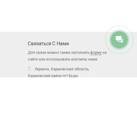
Связаться С Нами
Для связи можно также заполнить
форму
на
сайте или использовать контакты ниже.
Украина, Харьковская область,
Харьковский район пгт Буды.
ул.Железнодорожная, 1
+38 (066) 668-49-36
dalioko88@gmail.com