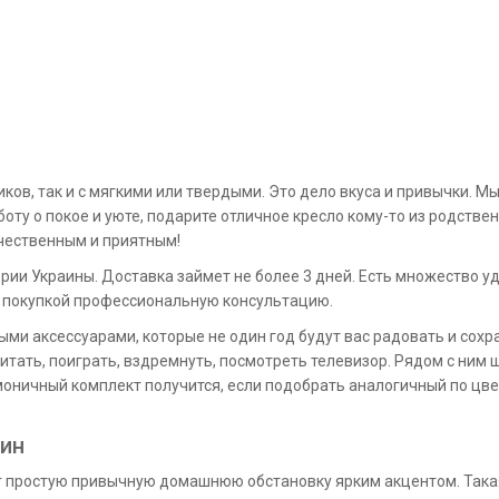
ков, так и с мягкими или твердыми. Это дело вкуса и привычки. 
ту о покое и уюте, подарите отличное кресло кому-то из родствен
ачественным и приятным!
тории Украины. Доставка займет не более 3 дней. Есть множество 
д покупкой профессиональную консультацию.
ми аксессуарами, которые не один год будут вас радовать и сох
итать, поиграть, вздремнуть, посмотреть телевизор. Рядом с ним 
ничный комплект получится, если подобрать аналогичный по цвет
зин
ет простую привычную домашнюю обстановку ярким акцентом. Так