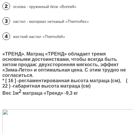
2
основа - пружинный блок «Bonnell»
3
настил - материал нетканый «Thermoflex»
4
жесткий настил «Thermofelt»
«ТРЕНД».
Матрац «ТРЕНД» обладает тремя
основными достоинствами, чтобы всегда быть
хитом продаж: двухсторонняя мягкость, эффект
«Зима-Лето» и оптимальная цена. С этим трудно не
согласиться.
* [ 16 ] -регламентированная высота матраца (см), (
22 ) -габаритная высота матраца (см)
2
Вес 1м
матраца «Тренд» -9,3 кг