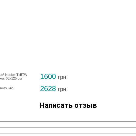
1600
кий Neolux ТИГРА
грн
кос 63х125 см
2628
аказ, м2
грн
Написать отзыв