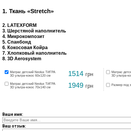
1. Ткань «Stretch»
2. LATEXFORM
3. Шерстяной наполнитель
4. Микрокомпозит
5. Спанбонд
6. Кокосовая Койра
7. Хлопковый наполнитель
8. 3D Aerosystem
1514
Матрас детский Neolux ТИГРА
Матрас детс
грн
3D ультра-кокос 60х120 см
3D ультра-ко
1949
Матрас детский Neolux ТИГРА
грн
Размер под з
3D ультра-кокос 70х140 см
Ваше имя:
Ваш отзыв: